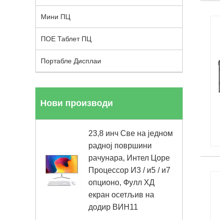
Мини ПЦ
ПОЕ Таблет ПЦ
Портабле Дисплаи
Нови производи
23,8 инч Све на једном
радној површини
рачунара, Интел Цоре
Процессор И3 / и5 / и7
опционо, Фулл ХД
екран осетљив на
додир ВИН11