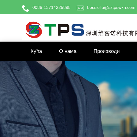
0086-13714225895
bessieliu@sztpswkn.com
Кућа
О нама
Производи