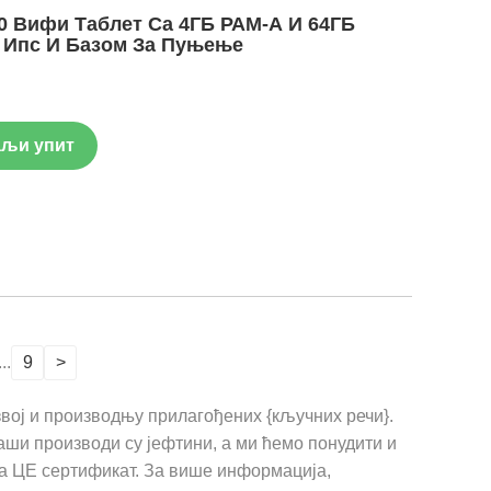
.0 Вифи Таблет Са 4ГБ РАМ-А И 64ГБ
 Ипс И Базом За Пуњење
љи упит
...
9
>
вој и производњу прилагођених {кључних речи}.
наши производи су јефтини, а ми ћемо понудити и
ма ЦЕ сертификат. За више информација,