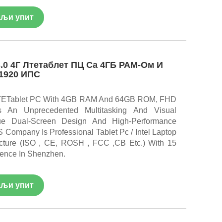
љи упит
.0 4Г Лтетаблет ПЦ Са 4ГБ РАМ-Ом И
 1920 ИПС
 LTETablet PC With 4GB RAM And 64GB ROM, FHD
s An Unprecedented Multitasking And Visual
ue Dual-Screen Design And High-Performance
 Company Is Professional Tablet Pc / Intel Laptop
acture (ISO , CE, ROSH , FCC ,CB Etc.) With 15
ence In Shenzhen.
љи упит