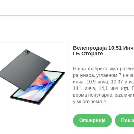
Велепродаја 10,51 Инч
ГБ Стораге
Наша фабрика има различ
рачунара, углавном 7 инча, 
инча, 10.9 инча, 10.97 инч
14,1 инча, 14,1 инч итд. 
веома популарне, различит
у многе земље.
Опширније
Поша