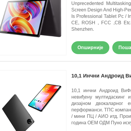
Unprecedented Multitaskin
Screen Design And High-Pe
Is Professional Tablet Pc / I
CE, ROSH , FCC ,CB Etc.
Shenzhen.
Опширније
Поша
10,1 Инчни Андроид В
10,1 инчни Андроид Ви
невиђену мултидаскинг и
дизајном двокаларног 
перформанси. ТПС компани
/ мини ПЦ / АИО итд. Про
година ОЕМ ОДМ Пуно иску