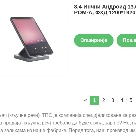
8,4-Инчни Андроид 13
РОМ-А, ФХД 1200*1920
Опширније
Поша
<
1
2
3
4
5
ч {кључне речи}, ТПС је компанија специјализована за раз
а продаја {кључна реч} требало да буде скупа, зар не? Не, 
а залихама из наше фабрике. Поред тога, наш производ и