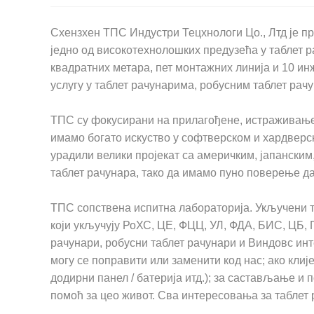
Схензхен ТПС Индустри Тецхнологи Цо., Лтд је п
једно од високотехнолошких предузећа у таблет р
квадратних метара, пет монтажних линија и 10 и
услугу у таблет рачунарима, робусним таблет рач
ТПС су фокусирани на прилагођене, истраживање 
имамо богато искуство у софтверском и хардверск
урадили велики пројекат са америчким, јапанским
таблет рачунара, тако да имамо пуно поверење д
ТПС сопствена испитна лабораторија. Укључени т
који укључују РоХС, ЦЕ, ФЦЦ, УЛ, ФДА, БИС, ЦБ, 
рачунари, робусни таблет рачунари и Виндовс инт
могу се поправити или заменити код нас; ако кли
додирни панел / батерија итд.); за састављање и
помоћ за цео живот. Сва интересовања за таблет 