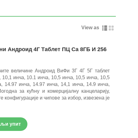
View as
ни Андроид 4Г Таблет ПЦ Са 8ГБ И 256
ите величине Андроид ВиФи 3Г 4Г 5Г таблет
10,1 инча, 10.1 инча, 10,5 инча, 10,5 инча, 10,5
а, 14.97 инча, 14.97 инча, 14,1 инча, 14.9 инча,
Погодна за кућну и комерцијалну канцеларију,
е конфигурације и чипове за избор, извезена је
љи упит