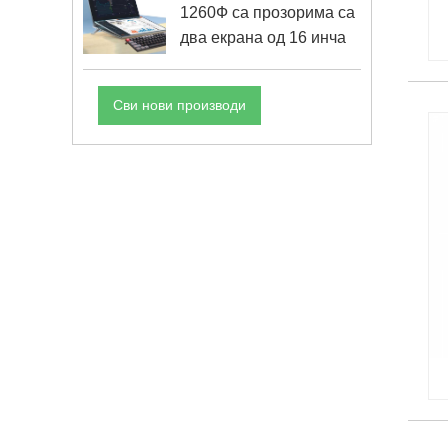
1260Ф са прозорима са
два екрана од 16 инча
Сви нови производи