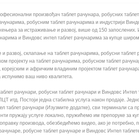
рофесионални произвођач таблет рачунара, робусних таблет
ачунарима, робусним таблет рачунарима и индустрији Виндо
нжењера за истраживање и развој, више од 150 запослених
унарима и Виндовс интел таблет рачунарима за купце широм
и развој, склапање на таблет рачунарима, робусни таблет 
ом пројекту на таблет рачунарима, робусном таблет рачуна
, корејским и афричким владиним пројектом таблет рачунар
а испунимо ваш ниво квалитета.
аблет рачунари, робусни таблет рачунари и Виндовс Интел
ПЦТ итд. Постоји једна стабилна услуга након продаје. Јед
ел таблет рачунари (Изузмите додатке), сви терминали са 
јенти пружају услуге локално, пружићемо им препоруке за к
 поправку производа, обезбедићемо видео, ако је потребно,
рачунаре, робусне таблет рачунаре и Виндовс Интел таблет