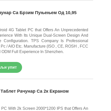
чунар Са Брзим Пуњењем Од 10,95
roid 4G Tablet PC that Offers An Unprecedented
perience With Its Unique Dual-Screen Design And
e Configuration. TPS Company Is Professional
ini Pc / AIO Etc. Manufacture (ISO , CE, ROSH , FCC
M ODM Full Experience In Shenzhen.
љи упит
 Таблет Рачунар Са 2к Екраном
t PC With 2k Screen 2000*1200 IPS that Offers An