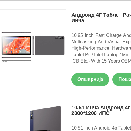
Андроид 4Г Таблет Ра
Инча
10.95 Inch Fast Charge And
Multitasking And Visual Ex
High-Performance Hardwar
Tablet Pc / Intel Laptop / M
,CB Etc.) With 15 Years OE
Опширније
Поша
10,51 Инча Андроид 4г
2000*1200 ИПС
10.51 Inch Android 4g Table