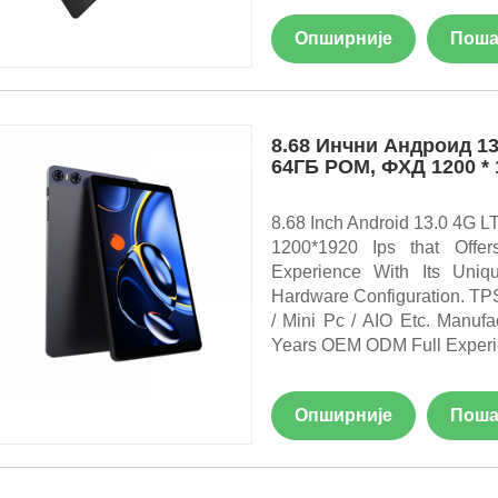
Опширније
Поша
8.68 Инчни Андроид 13
64ГБ РОМ, ФХД 1200 *
8.68 Inch Android 13.0 4G
1200*1920 Ips that Offer
Experience With Its Uniq
Hardware Configuration. TPS
/ Mini Pc / AIO Etc. Manuf
Years OEM ODM Full Experi
Опширније
Поша