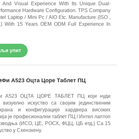
g And Visual Experience With Its Unique Dual-
rformance Hardware Configuration. TPS Company
ntel Laptop / Mini Pc / AIO Etc. Manufacture (ISO ,
) With 15 Years OEM ODM Full Experience In
љи упит
иФи А523 Оцта Цоре Таблет ПЦ
Фи А523 ОЦТА ЦОРЕ ТАБЛЕТ ПЦ који нуди
 визуелно искуство са својим јединственим
екрана и конфигурације хардвера високих
ја је професионални таблет ПЦ / Интел лаптоп
изводња (ИСО, ЦЕ, РОСХ, ФЦЦ, ЦБ итд.) Са 15
ство у Схензхену.