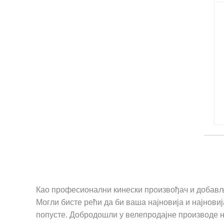
Као професионални кинески произвођач и добавља
Могли бисте рећи да би ваша најновија и најновиј
попусте. Добродошли у велепродајне производе н