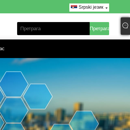
Srpski језик
ас