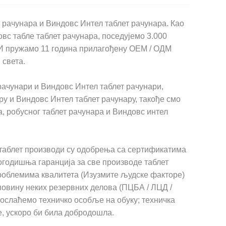
 рачунара и Виндовс Интел таблет рачунара. Као
вс табле таблет рачунара, поседујемо 3.000
. И пружамо 11 година прилагођену ОЕМ / ОДМ
 света.
рачунари и Виндовс Интел таблет рачунари,
ру и Виндовс Интел таблет рачунару, такође смо
а, робусног таблет рачунара и Виндовс интел
 таблет производи су одобрења са сертификатима
ногодишња гаранција за све производе таблет
проблемима квалитета (Изузмите људске факторе)
уповину неких резервних делова (ПЦБА / ЛЦД /
 послаћемо техничко особље на обуку; техничка
е, ускоро би била добродошла.