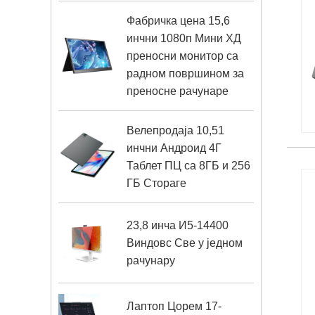
Фабричка цена 15,6
инчни 1080п Мини ХД
преносни монитор са
радном површином за
преносне рачунаре
Велепродаја 10,51
инчни Андроид 4Г
Таблет ПЦ са 8ГБ и 256
ГБ Стораге
23,8 инча И5-14400
Виндовс Све у једном
рачунару
Лаптоп Цорем 17-