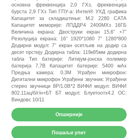
основна фреквенција 2,0 ГХз, фреквенција
бурста 2,9 ГХз Тип ГПУ-а: Интел® УХД графика
Капацитет за складиштење: М.2 2280 САТА
Капацитет меморије: ЛПДДР4 2400МХз 16ГБ
Величина екрана: Двоструки екран 15,6" +7"
Резолуција екрана: 16" 1920*1080 7" 1280*800
Додирни модул: 7" екран осетљив на додир са
десет прстију Додирна табла: 119к85мм додирна
табла Тип батерије: Литијум-јонска полимер
батерија 7,7В Капацитет батерије: 5400 мАх
Предња камера: 0.3М Уграђен микрофон:
Дигитални микрофон Уграђени звучник: Уграђени
стерео звучници 8Р/1.0В*2 ВИФИ модул: ВИФИ
802.11ац/б/г/н+БТ БТ модул: Блуетоотх4.2 ОС:
Виндовс 10/11
Опширније
Пошаљи упит