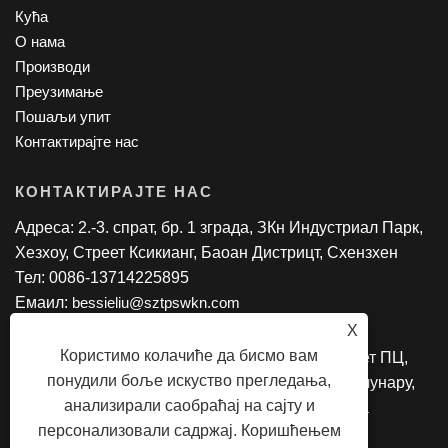
Кућа
О нама
Производи
Преузимање
Пошаљи упит
Контактирајте нас
КОНТАКТИРАЈТЕ НАС
Адреса: 2.-3. спрат, бр. 1 зграда, ЗКн Индустриал Парк,
Хезхоу, Стреет Ксикианг, Баоан Дистрицт, Схензхен
Тел: 0086-13714225895
Емаил:
bessieliu@sztpswkn.com
X
Користимо колачиће да бисмо вам
Цопиригхт © 2020 СЗ ТПС ЦО., ЛТД. - Таблет ПЦ,
понудили боље искуство прегледања,
Андроид АИО, Интел лаптоп, 2 у 1 таблет рачунару,
анализирали саобраћај на сајту и
образовни таблет Сва права задржана
персонализовали садржај. Коришћењем