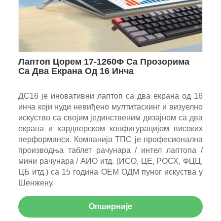
Лаптоп Цорем 17-1260Ф Са Прозорима
Са Два Екрана Од 16 Инча
ДС16 је иновативни лаптоп са два екрана од 16
инча који нуди невиђено мултитаскинг и визуелно
искуство са својим јединственим дизајном са два
екрана и хардверском конфигурацијом високих
перформанси. Компанија ТПС је професионална
производња таблет рачунара / интел лаптопа /
мини рачунара / АИО итд. (ИСО, ЦЕ, РОСХ, ФЦЦ,
ЦБ итд.) са 15 година ОЕМ ОДМ пуног искуства у
Шенжену.
Опширније