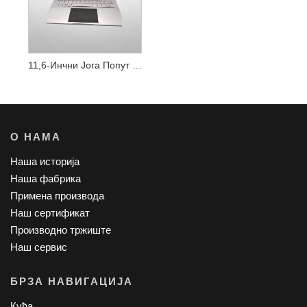
11,6-Инчни Јога Попут Виндовс Интел Преносног Рачунара
О НАМА
Наша историја
Наша фабрика
Примена производа
Наш сертификат
Производно тржиште
Наш сервис
БРЗА НАВИГАЦИЈА
Кућа