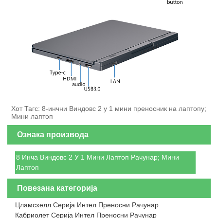
Хот Тагс: 8-инчни Виндовс 2 у 1 мини преносник на лаптопу;
Мини лаптоп
Ознака производа
8 Инча Виндовс 2 У 1 Мини Лаптоп Рачунар; Мини
Лаптоп
Повезана категорија
Цламсхелл Серија Интел Преносни Рачунар
Кабриолет Серија Интел Преносни Рачунар