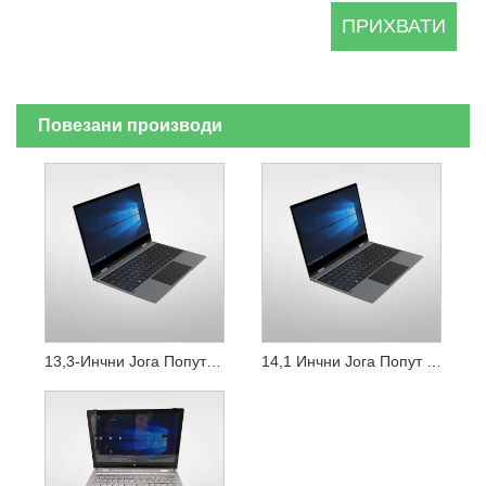
Повезани производи
13,3-Инчни Јога Попут Виндовс Интел Преносног Рачунара
14,1 Инчни Јога Попут Виндовс Интел Преносног Рачунара