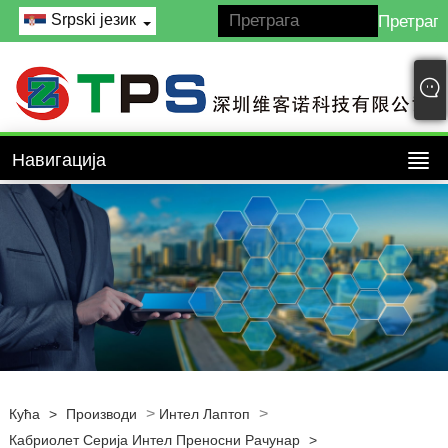
Srpski језик
Навигација
>
>
Кућа
>
Производи
Интел Лаптоп
Кабриолет Серија Интел Преносни Рачунар
>