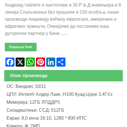
Андроид таблете и лаптопове и 30 Р & Д инжењера и 8
линија Спаљевања без прашине и 150 особља, наши
производи покривају већину европских, америчких и
афричких тржишта. Очекујемо да постанемо ваш
дугорочни партнер у Кини ......
Пошаљи Упит
Facebook
X
WhatsApp
Pinterest
LinkedIn
Share
Опис производа
ОС: Виндовс 10/11
ЦПУ: Интел® Алдер Лаке, Н100 Куад-Цоре 3.4ГХз
Меморија: 12ГБ ЛПДДР5
Складиштење: ССД: 512ГБ
Екран: 8,0 инча 16:10, 1280 * 800 ИПС
Камера: Ф: 2МП