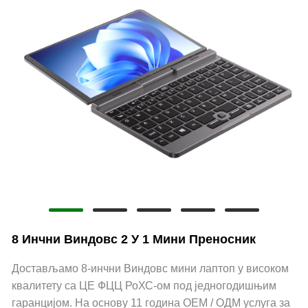
8 Инчни Виндовс 2 У 1 Мини Преносник
Достављамо 8-инчни Виндовс мини лаптоп у високом
квалитету са ЦЕ ФЦЦ РоХС-ом под једногодишњим
гаранцијом. На основу 11 година ОЕМ / ОДМ услуга за